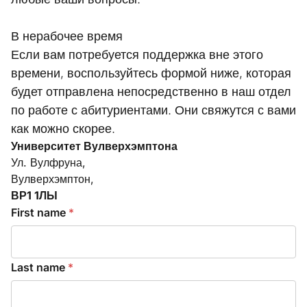
В нерабочее время
Если вам потребуется поддержка вне этого
времени, воспользуйтесь формой ниже, которая
будет отправлена непосредственно в наш отдел
по работе с абитуриентами. Они свяжутся с вами
как можно скорее.
Университет Вулверхэмптона
Ул. Вулфруна,
Вулверхэмптон,
ВР1 1ЛЫ
First name
n
*
a
m
e
Last name
*
*
M