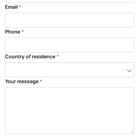
a
Email
*
r
k
e
t
Phone
*
i
n
g
Country of residence
*
T
e
r
Your message
*
m
s