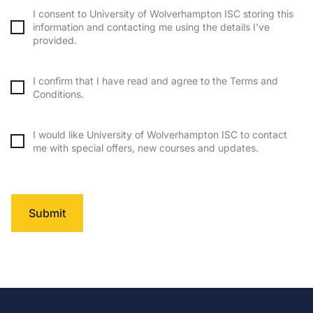
I
I consent to University of Wolverhampton ISC storing this
n
information and contacting me using the details I've
f
provided.
o
T
r
I confirm that I have read and agree to the Terms and
e
m
Conditions.
r
a
m
M
t
I would like University of Wolverhampton ISC to contact
s
a
i
me with special offers, new courses and updates.
a
r
o
n
k
n
d
e
s
c
t
Submit
t
o
i
o
n
n
r
d
g
a
i
c
g
t
o
e