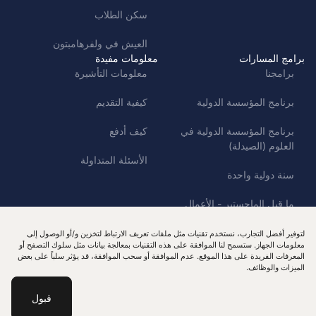
سكن الطلاب
العيش في ولفرهامبتون
برامج المسارات
معلومات مفيدة
برامجنا
معلومات التأشيرة
برنامج المؤسسة الدولية
كيفية التقديم
برنامج المؤسسة الدولية في
كيف أدفع
العلوم (الصيدلة)
الأسئلة المتداولة
سنة دولية واحدة
ما قبل الماجستير - الأعمال
والإنسانيات
إدارة الموافقة
لتوفير أفضل التجارب، نستخدم تقنيات مثل ملفات تعريف الارتباط لتخزين و/أو الوصول إلى
معلومات الجهاز. ستسمح لنا الموافقة على هذه التقنيات بمعالجة بيانات مثل سلوك التصفح أو
سياسة ملفات تعريف الارتباط
سياسة حماية البيانات
المعرفات الفريدة على هذا الموقع. عدم الموافقة أو سحب الموافقة، قد يؤثر سلباً على بعض
حقوق النشر © 2026 مالفيرن انترناشونال. جميع الحقوق محفوظة.
الميزات والوظائف.
الموقع الإلكتروني من نوفاغرام
قبول