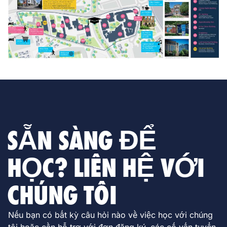
SẴN SÀNG ĐỂ
HỌC? LIÊN HỆ VỚI
CHÚNG TÔI
Nếu bạn có bất kỳ câu hỏi nào về việc học với chúng